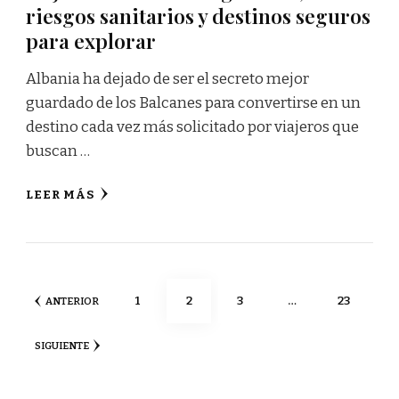
riesgos sanitarios y destinos seguros
para explorar
Albania ha dejado de ser el secreto mejor
guardado de los Balcanes para convertirse en un
destino cada vez más solicitado por viajeros que
buscan …
LEER MÁS
Paginación
PÁGINA
PÁGINA
PÁGINA
PÁGINA
1
2
3
…
23
ANTERIOR
de
SIGUIENTE
entradas