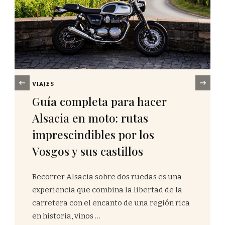
‹
ACTIVIDADES
Guía completa de pesca en el
mar en Francia: lugares de
pesca por descubrir en el
Mediterráneo
El Mediterráneo francés ofrece una
experiencia única para los amantes de la
pesca deportiva, combinando aguas
cristalinas, paisajes de postal y una