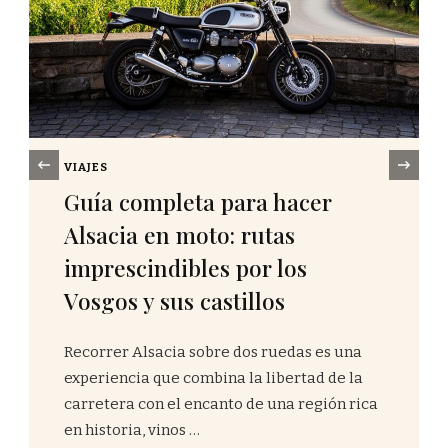
‹
ACTIVIDADES
Guía completa de pesca en el
mar en Francia: lugares de
pesca por descubrir en el
Mediterráneo
El Mediterráneo francés ofrece una
experiencia única para los amantes de la
pesca deportiva, combinando aguas
cristalinas, paisajes de postal y una