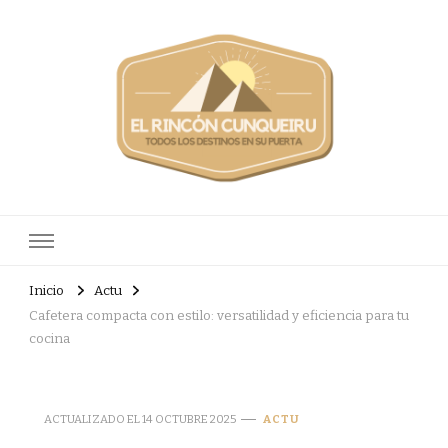
Elrinconcunqueiru
Todos los destinos en su puerta
Inicio
Actu
Cafetera compacta con estilo: versatilidad y eficiencia para tu
cocina
ACTUALIZADO EL
14 OCTUBRE 2025
ACTU