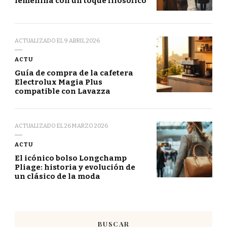
femenina con un toque filosófico
ACTUALIZADO EL
9 ABRIL 2026
ACTU
Guía de compra de la cafetera
Electrolux Magia Plus
compatible con Lavazza
ACTUALIZADO EL
26 MARZO 2026
ACTU
El icónico bolso Longchamp
Pliage: historia y evolución de
un clásico de la moda
BUSCAR