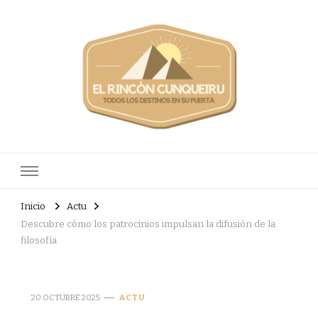
Elrinconcunqueiru
Todos los destinos en su puerta
Inicio
Actu
Descubre cómo los patrocinios impulsan la difusión de la
filosofía
20 OCTUBRE 2025
ACTU