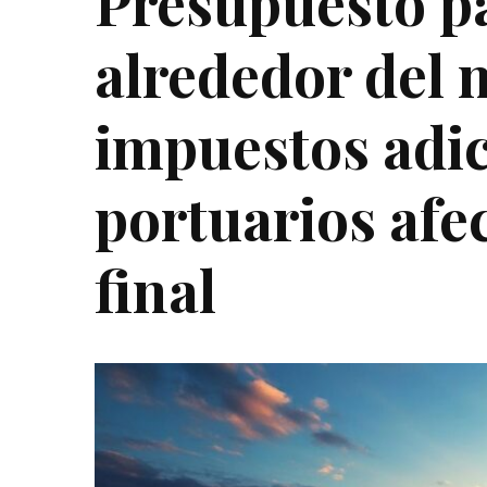
Presupuesto p
alrededor del
impuestos adic
portuarios afe
final